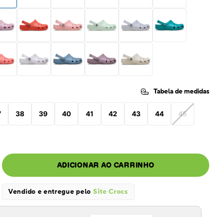
Tabela de medidas
7
38
39
40
41
42
43
44
45
ADICIONAR AO CARRINHO
Vendido e entregue pelo
Site Crocs