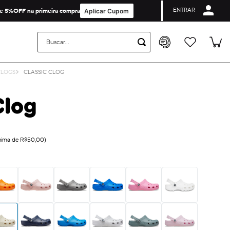
ENTRAR
Cupom de Primeira Compra não é valido para collabs e licenças.
e 5%OFF na primeira compra
Aplicar Cupom
Buscar...
CLOGS
CLASSIC CLOG
Clog
ínima de R$50,00)
on