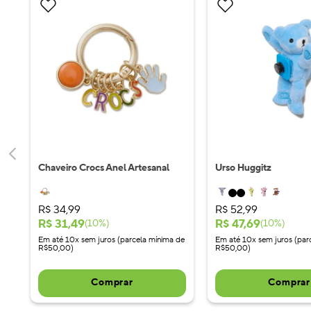
Chaveiro Crocs Anel Artesanal
Urso Huggitz
R$
34
,
99
R$
52
,
99
R$
31
,
49
R$
47
,
69
(
10
%)
(
10
%)
Em até 10x sem juros (parcela mínima de
Em até 10x sem juros (par
R$50,00)
R$50,00)
Comprar
Comprar