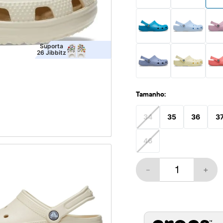
10
º
crocband
Suporta
26
Jibbitz
Tamanho:
34
35
36
3
46
－
＋