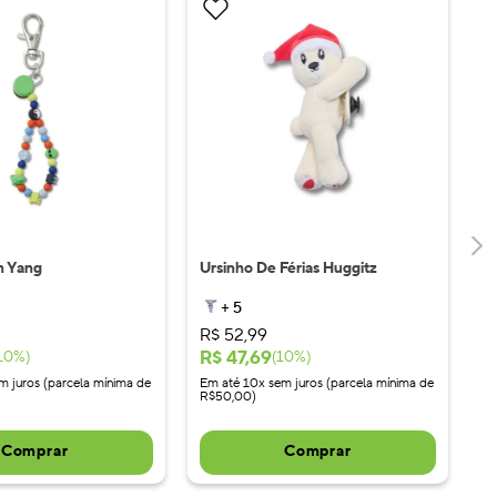
n Yang
Ursinho De Férias Huggitz
+
5
R$
52
,
99
R$
47
,
69
10
%)
(
10
%)
m juros (parcela mínima de
Em até 10x sem juros (parcela mínima de
R$50,00)
Comprar
Comprar