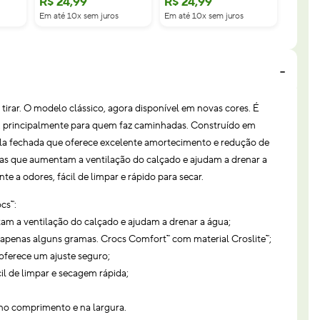
R$
24
,
99
R$
24
,
99
Em até 10x sem juros
Em até 10x sem juros
de tirar. O modelo clássico, agora disponível em novas cores. É
ia, principalmente para quem faz caminhadas. Construído em
lula fechada que oferece excelente amortecimento e redução de
ras que aumentam a ventilação do calçado e ajudam a drenar a
nte a odores, fácil de limpar e rápido para secar.
cs™:
am a ventilação do calçado e ajudam a drenar a água;
a apenas alguns gramas. Crocs Comfort™ com material Croslite™;
 oferece um ajuste seguro;
cil de limpar e secagem rápida;
no comprimento e na largura.