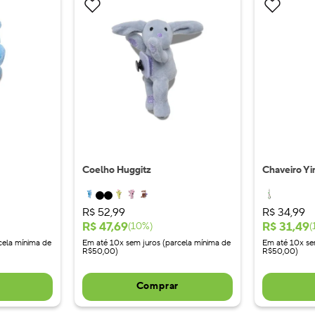
Coelho Huggitz
Chaveiro Yi
R$
52
,
99
R$
34
,
99
R$
47
,
69
R$
31
,
49
(
10
%)
(
cela mínima de
Em até 10x sem juros (parcela mínima de
Em até 10x se
R$50,00)
R$50,00)
Comprar