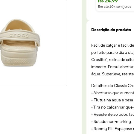
R$
24
,
99
Em até 10x sem juros
Descrição do produto
Fácil de calçar e fácil 
perfeito para o dia a d
Croslite™, resina de cé
impacto. Possui abertu
água. Superleve, resiste
Detalhes do Classic Cro
• Aberturas que aument
• Flutua na água e pes
• Tira no calcanhar que
• Resistente ao odor, fá
• Solado non-marking;
• Roomy Fit: Espaçoso 