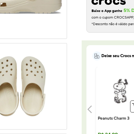
5% 
Baixe o App ganhe
com o cupom CROCSAPP, na
*Desconto não é válido par
Deixe seu Crocs m
Peanuts Charm 3