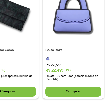
onal Camo
Bolsa Roxa
R$
24
,
99
R$
22
,
49
0
%)
(
10
%)
 juros (parcela mínima de
Em até 10x sem juros (parcela mínima de
R$50,00)
Comprar
Comprar