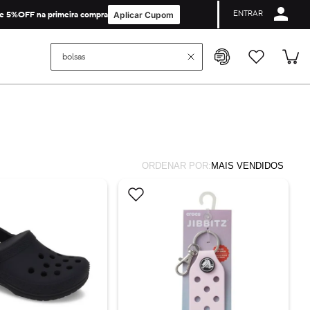
ENTRAR
Cupom de Primeira Compra não é valido para collabs e licenças.
e 5%OFF na primeira compra
Aplicar Cupom
Buscar...
ORDENAR POR:
MAIS VENDIDOS
on