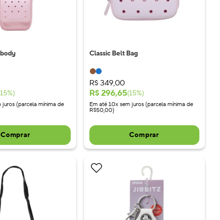
sbody
Classic Belt Bag
R$
349
,
00
R$
296
,
65
15
%)
(
15
%)
 juros (parcela mínima de
Em até 10x sem juros (parcela mínima de
R$50,00)
Comprar
Comprar