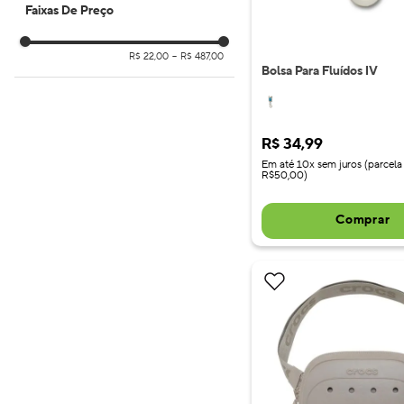
Marrom
Faixas De Preço
Roxo
Verde
R$ 22,00
–
R$ 487,00
Bolsa Para Fluídos IV
R$
34
,
99
Em até 10x sem juros (parcela
R$50,00)
Comprar