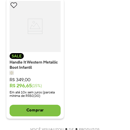
SALE
Handle It Western Metallic
Boot Infantil
R$
349
,
00
R$
296
,
65
(
15
%)
Em até 10x sem juros (parcela
mínima de R$50,00)
Comprar
VOCÊ VISUALIZOU
5
DE
5
PRODUTOS