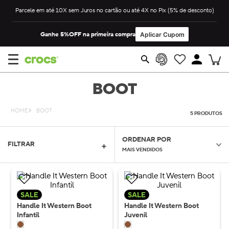
Parcele em até 10X sem Juros no cartão ou até 4X no Pix (5% de desconto)
Ganhe 5%OFF na primeira compra
Aplicar Cupom
BOOT
BOOT
5
PRODUTOS
ORDENAR POR
FILTRAR
MAIS VENDIDOS
SALE
SALE
Handle It Western Boot
Handle It Western Boot
Infantil
Juvenil