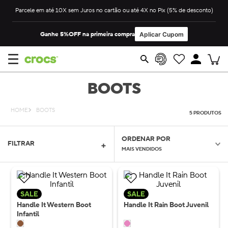
Parcele em até 10X sem Juros no cartão ou até 4X no Pix (5% de desconto)
Ganhe 5%OFF na primeira compra
Aplicar Cupom
BOOTS
BOOTS
5
PRODUTOS
ORDENAR POR
FILTRAR
MAIS VENDIDOS
SALE
SALE
Handle It Western Boot
Handle It Rain Boot Juvenil
Infantil