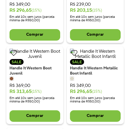
R$
349
,
00
R$
239
,
00
R$
296
,
65
R$
203
,
15
(
15
%)
(
15
%)
Em até 10x sem juros (parcela
Em até 10x sem juros (parcela
mínima de R$50,00)
mínima de R$50,00)
Comprar
Comprar
SALE
SALE
Handle It Western Boot
Handle It Western Metallic
Juvenil
Boot Infantil
R$
369
,
00
R$
349
,
00
R$
313
,
65
R$
296
,
65
(
15
%)
(
15
%)
Em até 10x sem juros (parcela
Em até 10x sem juros (parcela
mínima de R$50,00)
mínima de R$50,00)
Comprar
Comprar