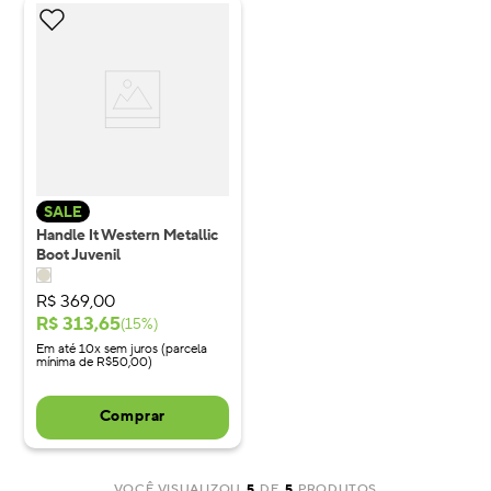
SALE
Handle It Western Metallic
Boot Juvenil
R$
369
,
00
R$
313
,
65
(
15
%)
Em até 10x sem juros (parcela
mínima de R$50,00)
Comprar
VOCÊ VISUALIZOU
5
DE
5
PRODUTOS