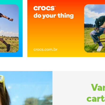
Va
car