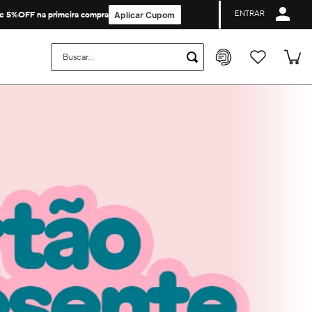
ENTRAR
Cupom de Primeira Compra não é valido para collabs e licenças.
e 5%OFF na primeira compra
Aplicar Cupom
Buscar...
on