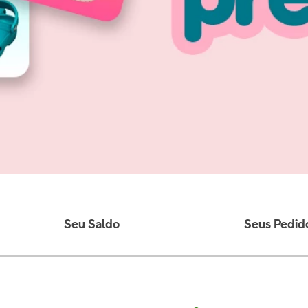
10
º
crocband
Seu Saldo
Seus Pedid