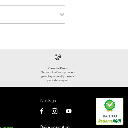
Garantia Crocs
Os produtos Crocs possuem
garantia por seis (6) meses a
partir da compra.
Nos Siga
RA 1000
Baixe nosso App