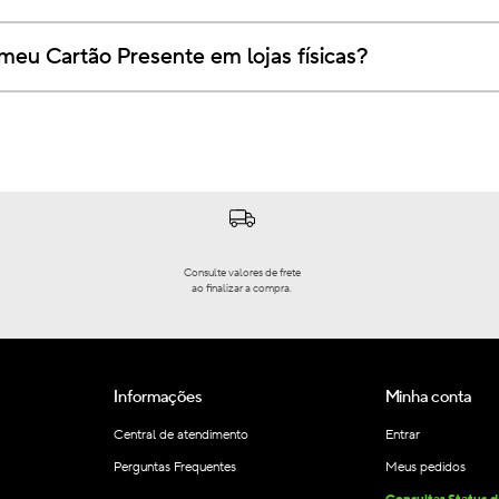
 meu Cartão Presente em lojas físicas?
Consulte valores de frete
ao finalizar a compra.
Informações
Minha conta
Central de atendimento
Entrar
Perguntas Frequentes
Meus pedidos