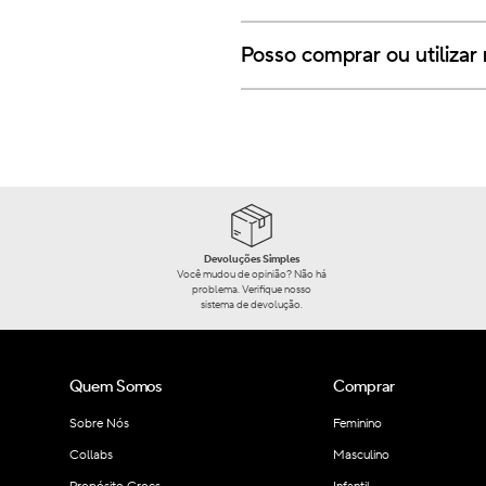
Posso comprar ou utilizar
Devoluções Simples
Você mudou de opinião? Não há
problema. Verifique nosso
sistema de devolução.
Quem Somos
Comprar
Sobre Nós
Feminino
Collabs
Masculino