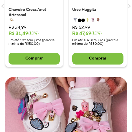
Chaveiro Crocs Anel
Urso Huggitz
Artesanal
R$
34
,
99
R$
52
,
99
R$
31
,
49
R$
47
,
69
(
10
%)
(
10
%)
Em até 10x sem juros (parcela
Em até 10x sem juros (parcela
mínima de R$50,00)
mínima de R$50,00)
Comprar
Comprar