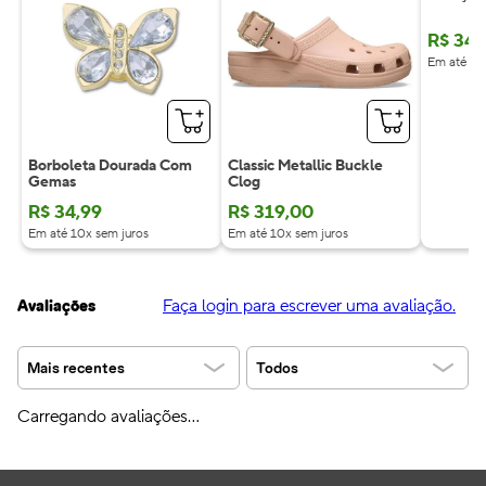
R$
34
,
Em até 10
Borboleta Dourada Com
Classic Metallic Buckle
Gemas
Clog
R$
34
,
99
R$
319
,
00
Em até 10x sem juros
Em até 10x sem juros
Faça login para escrever uma avaliação.
Avaliações
Mais recentes
Todos
Carregando avaliações…