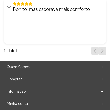
★
★
★
★
★
Bonito, mas esperava mais comforto
Enviado
10 meses atrás
por
Paulo Occaso
Tem um design slide bem bonito, mas ouvia tanto falar
sobre o comfort dos Crocs, que esperava um pouco
mais. O meu slide anterior, de outra marca e material, era
um pouco mais confortável.
1 - 1
de
1
Quem Somos
+
Comprar
+
Informação
+
Minha conta
+