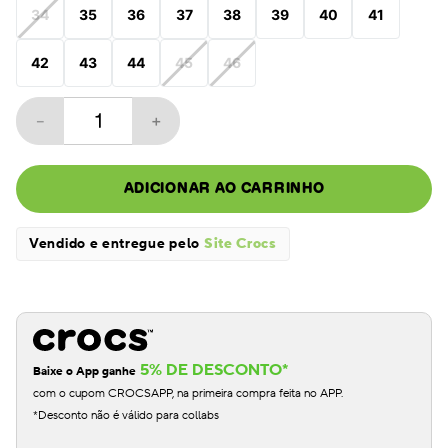
34
35
36
37
38
39
40
41
42
43
44
45
46
－
＋
ADICIONAR AO CARRINHO
Vendido e entregue pelo
Site Crocs
5% DE DESCONTO*
Baixe o App ganhe
com o cupom CROCSAPP, na primeira compra feita no APP.
*Desconto não é válido para collabs