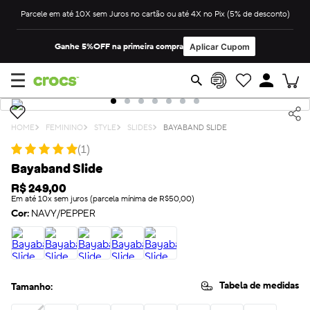
Parcele em até 10X sem Juros no cartão ou até 4X no Pix (5% de desconto)
Ganhe 5%OFF na primeira compra
Aplicar Cupom
FEMININO
STYLE
SLIDES
BAYABAND SLIDE
★
★
★
★
★
(
1
)
Bayaband Slide
R$
249
,
00
Em até 10x sem juros (parcela mínima de R$50,00)
Cor:
NAVY/PEPPER
Tabela de medidas
Tamanho: