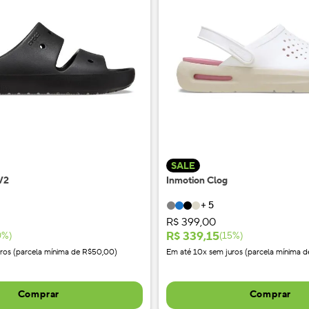
SALE
 V2
Inmotion Clog
+
5
R$
399
,
00
R$
339
,
15
0
%)
(
15
%)
ros (parcela mínima de R$50,00)
Em até 10x sem juros (parcela mínima 
Comprar
Comprar