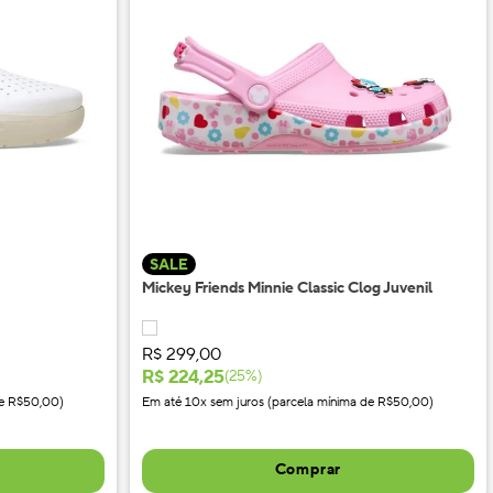
SALE
Mickey Friends Minnie Classic Clog Juvenil
R$
299
,
00
R$
224
,
25
(
25
%)
de R$50,00)
Em até 10x sem juros (parcela mínima de R$50,00)
Comprar