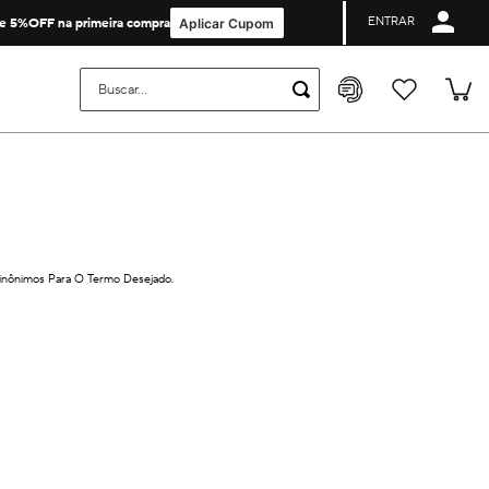
ENTRAR
Parcele em até 10X sem Juros no cartão ou até 4X no PIX (10% de desconto)
e 5%OFF na primeira compra
Aplicar Cupom
Buscar...
Sinônimos Para O Termo Desejado.
on