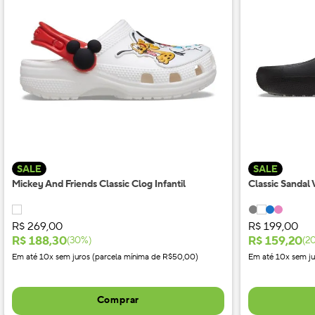
SALE
SALE
Mickey And Friends Classic Clog Infantil
Classic Sandal
R$
269
,
00
R$
199
,
00
R$
188
,
30
R$
159
,
20
(
30
%)
(
2
Em até 10x sem juros (parcela mínima de R$50,00)
Em até 10x sem ju
Comprar