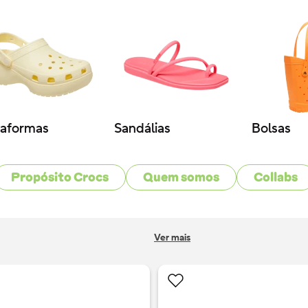
10
º
hello kitty
taformas
Sandálias
Bolsas
Propósito Crocs
Quem somos
Collabs
Ver mais