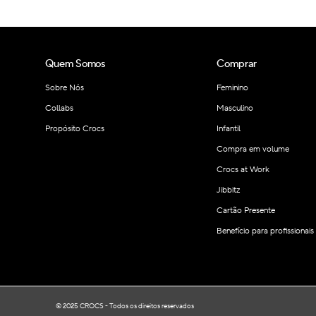
Quem Somos
Comprar
Sobre Nós
Feminino
Collabs
Masculino
Propósito Crocs
Infantil
Compra em volume
Crocs at Work
Jibbitz
Cartão Presente
Benefício para profissionai
© 2025 CROCS - Todos os direitos reservados