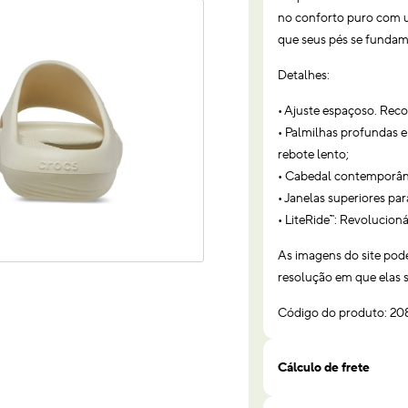
no conforto puro com u
que seus pés se fundam
Detalhes:
• Ajuste espaçoso. R
• Palmilhas profundas 
rebote lento;
• Cabedal contemporâne
• Janelas superiores par
• LiteRide™: Revolucion
As imagens do site pod
resolução em que elas s
Código do produto: 20
Cálculo de frete