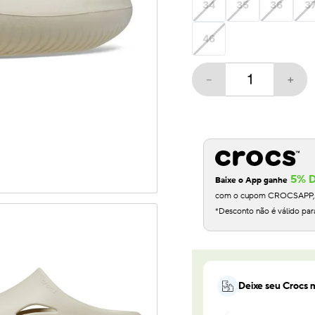
34
35
36
3
10
º
crocband
46
－
＋
5% 
Baixe o App ganhe
com o cupom CROCSAPP, na
*Desconto não é válido par
Deixe seu Crocs m