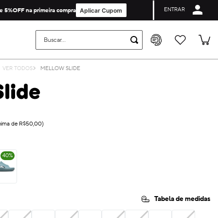
ENTRAR
Cupom de Primeira Compra não é valido para collabs e licenças.
e 5%OFF na primeira compra
Aplicar Cupom
Buscar...
VER TODOS
MELLOW SLIDE
lide
ínima de R$50,00)
40
%
on
Tabela de medidas