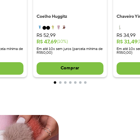
Coelho Huggitz
Chaveiro Yi
R$
52
,
99
R$
34
,
99
R$
47
,
69
R$
31
,
49
(
10
%)
(
cela mínima de
Em até 10x sem juros (parcela mínima de
Em até 10x se
R$50,00)
R$50,00)
Comprar