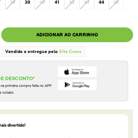
7
38
39
40
41
42
43
44
45
ADICIONAR AO CARRINHO
Vendido e entregue pelo
Site Crocs
DE DESCONTO*
 primeira compra feita no APP.
a collabs
ais divertido!