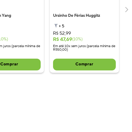
n Yang
Ursinho De Férias Huggitz
+
5
R$
52
,
99
R$
47
,
69
10
%)
(
10
%)
m juros (parcela mínima de
Em até 10x sem juros (parcela mínima de
R$50,00)
Comprar
Comprar