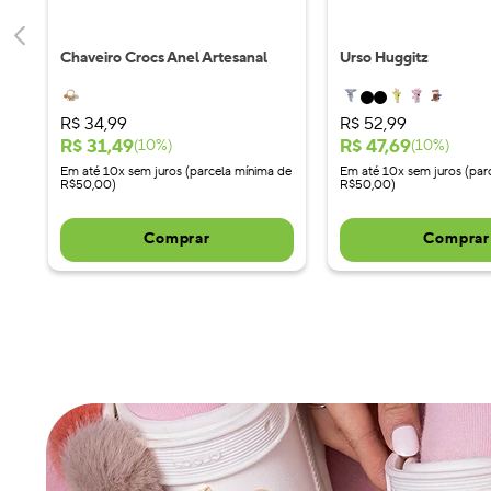
Chaveiro Crocs Anel Artesanal
Urso Huggitz
R$
34
,
99
R$
52
,
99
R$
31
,
49
R$
47
,
69
(
10
%)
(
10
%)
Em até 10x sem juros (parcela mínima de
Em até 10x sem juros (par
R$50,00)
R$50,00)
Comprar
Comprar