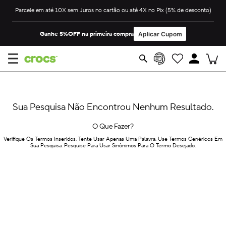
Parcele em até 10X sem Juros no cartão ou até 4X no Pix (5% de desconto)
OCS
Ganhe 5%OFF na primeira compra
Aplicar Cupom
AS E
ER
ULINO
NINO
ITZ™
DS
T
ÓRIOS
DO
RK™
Ver
Ver
Infantil
COLEÇÕES
Ver
Bolsas
Comprar
Tudo
Tudo
Tudo
por
Sale
Sua Pesquisa Não Encontrou Nenhum Resultado.
tipo
Calçados
Comprar
Compre
Compre
Antiderrapantes
O Que Fazer?
Packs
Sale
por
por
Clogs
Chefs &
Feminino
Comprar
Verifique Os Termos Inseridos. Tente Usar Apenas Uma Palavra. Use Termos Genéricos Em
Estilo
Estilo
Pins e
Cozinheiros
Sua Pesquisa. Pesquise Para Usar Sinônimos Para O Termo Desejado.
Sale
Totes
Laços
Médicos &
Comprar
Masculino
Comprar
Enfermeiros
Ofertas
Sale
Sandálias
STYLE
Jibbitz
Kids
Clogs
Clogs
Comprar
Compre
Mochilas
por
por
Clogs
Categoria
Preço
Tênis