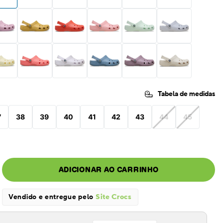
Tabela de medidas
7
38
39
40
41
42
43
44
45
ADICIONAR AO CARRINHO
Vendido e entregue pelo
Site Crocs