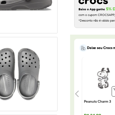
5% 
Baixe o App ganhe
com o cupom CROCSAPP, na
*Desconto não é válido par
Deixe seu Crocs m
Peanuts Charm 3