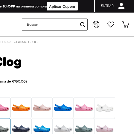
ENTRAR
Cupom de Primeira Compra não é valido para collabs e licenças.
e 5%OFF na primeira compra
Aplicar Cupom
Buscar...
CLOGS
CLASSIC CLOG
Clog
ínima de R$50,00)
on