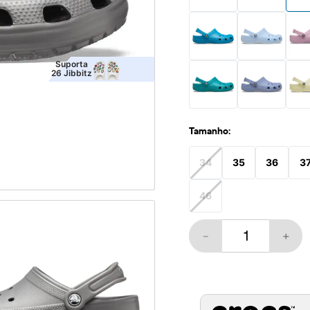
10
º
hello kitty
Suporta
26
Jibbitz
Tamanho:
34
35
36
3
46
－
＋