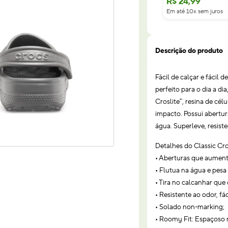
R$
24
,
99
Em até 10x sem juros
Descrição do produto
Fácil de calçar e fácil 
perfeito para o dia a d
Croslite™, resina de cé
impacto. Possui abertu
água. Superleve, resiste
Detalhes do Classic Cro
• Aberturas que aument
• Flutua na água e pes
• Tira no calcanhar que
• Resistente ao odor, fá
• Solado non-marking;
• Roomy Fit: Espaçoso 