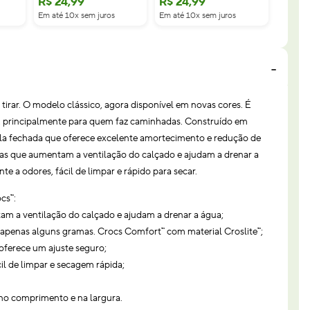
R$
24
,
99
R$
24
,
99
Em até 10x sem juros
Em até 10x sem juros
de tirar. O modelo clássico, agora disponível em novas cores. É
ia, principalmente para quem faz caminhadas. Construído em
lula fechada que oferece excelente amortecimento e redução de
ras que aumentam a ventilação do calçado e ajudam a drenar a
nte a odores, fácil de limpar e rápido para secar.
cs™:
am a ventilação do calçado e ajudam a drenar a água;
a apenas alguns gramas. Crocs Comfort™ com material Croslite™;
 oferece um ajuste seguro;
cil de limpar e secagem rápida;
no comprimento e na largura.