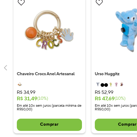
Chaveiro Crocs Anel Artesanal
Urso Huggitz
R$
34
,
99
R$
52
,
99
R$
31
,
49
R$
47
,
69
(
10
%)
(
10
%)
Em até 10x sem juros (parcela mínima de
Em até 10x sem juros (par
R$50,00)
R$50,00)
Comprar
Comprar