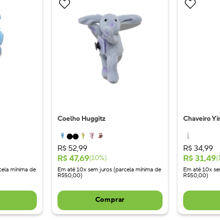
Coelho Huggitz
Chaveiro Yi
R$
52
,
99
R$
34
,
99
R$
47
,
69
R$
31
,
49
(
10
%)
(
cela mínima de
Em até 10x sem juros (parcela mínima de
Em até 10x se
R$50,00)
R$50,00)
Comprar