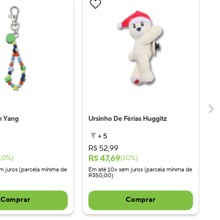
n Yang
Ursinho De Férias Huggitz
+
5
R$
52
,
99
R$
47
,
69
10
%)
(
10
%)
m juros (parcela mínima de
Em até 10x sem juros (parcela mínima de
R$50,00)
Comprar
Comprar