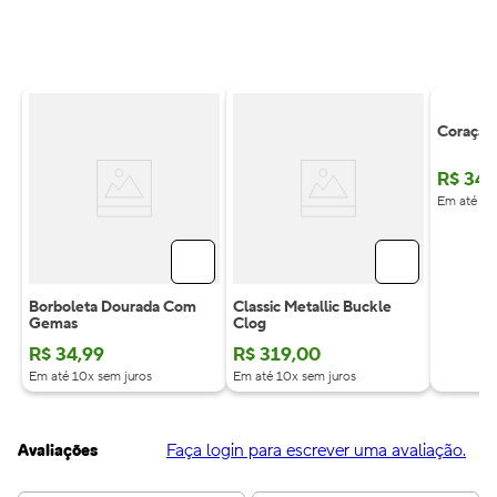
Coração
R$
34
,
Em até 10
Borboleta Dourada Com
Classic Metallic Buckle
Gemas
Clog
R$
34
,
99
R$
319
,
00
Em até 10x sem juros
Em até 10x sem juros
Faça login para escrever uma avaliação.
Avaliações