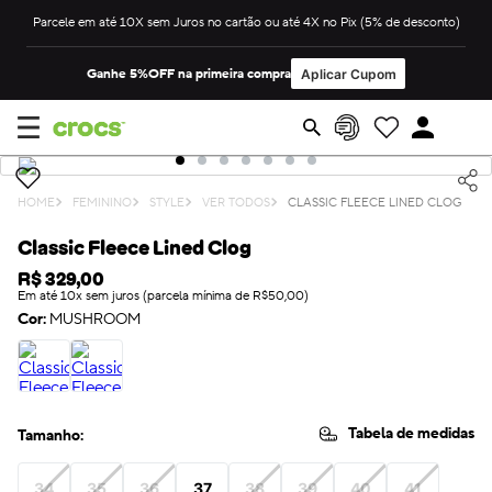
Parcele em até 10X sem Juros no cartão ou até 4X no Pix (5% de desconto)
Ganhe 5%OFF na primeira compra
Aplicar Cupom
FEMININO
STYLE
VER TODOS
CLASSIC FLEECE LINED CLOG
Classic Fleece Lined Clog
R$
329
,
00
Em até 10x sem juros (parcela mínima de R$50,00)
Cor:
MUSHROOM
Tabela de medidas
Tamanho:
34
35
36
37
38
39
40
41