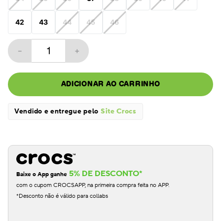
42
43
44
45
46
－
＋
ADICIONAR AO CARRINHO
Vendido e entregue pelo
Site Crocs
5% DE DESCONTO*
Baixe o App ganhe
com o cupom CROCSAPP, na primeira compra feita no APP.
*Desconto não é válido para collabs