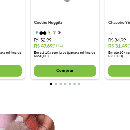
Coelho Huggitz
Chaveiro Yi
R$
52
,
99
R$
34
,
99
R$
47
,
69
R$
31
,
49
(
10
%)
(
cela mínima de
Em até 10x sem juros (parcela mínima de
Em até 10x se
R$50,00)
R$50,00)
Comprar