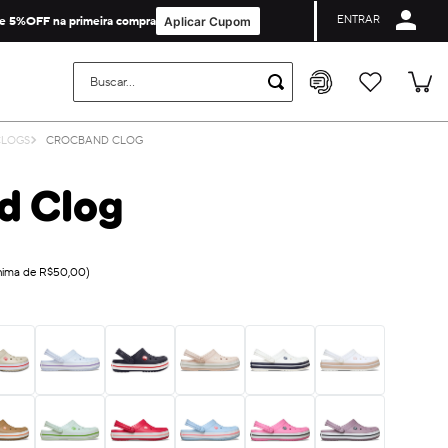
ENTRAR
Cupom de Primeira Compra não é valido para collabs e licenças.
e 5%OFF na primeira compra
Aplicar Cupom
Buscar...
CLOGS
CROCBAND CLOG
d Clog
ínima de R$50,00)
on