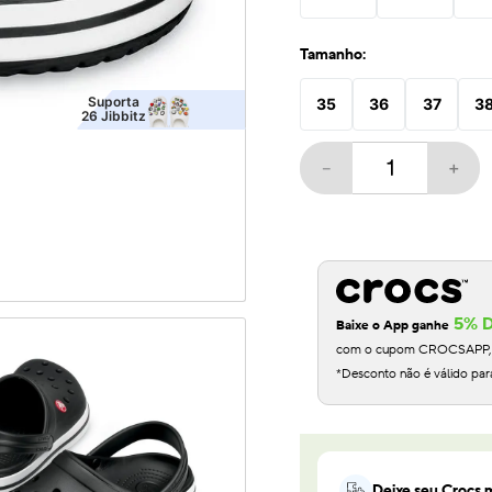
10
º
crocband
Tamanho:
Suporta
35
36
37
3
26
Jibbitz
－
＋
5% 
Baixe o App ganhe
com o cupom CROCSAPP, na
*Desconto não é válido par
Deixe seu Crocs m