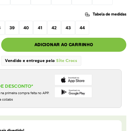
Tabela de medidas
8
39
40
41
42
43
44
ADICIONAR AO CARRINHO
Vendido e entregue pelo
Site Crocs
DE DESCONTO*
 primeira compra feita no APP.
a collabs
ais divertido!