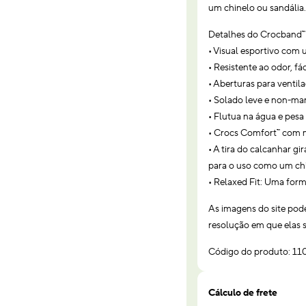
um chinelo ou sandália.
Detalhes do Crocband™
• Visual esportivo com 
• Resistente ao odor, fá
• Aberturas para ventil
• Solado leve e non-mar
• Flutua na água e pes
• Crocs Comfort™ com ma
• A tira do calcanhar g
para o uso como um chi
• Relaxed Fit: Uma form
As imagens do site pod
resolução em que elas s
Código do produto: 1
Cálculo de frete