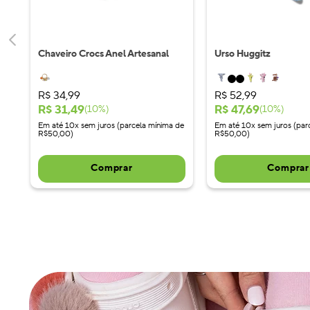
Chaveiro Crocs Anel Artesanal
Urso Huggitz
R$
34
,
99
R$
52
,
99
R$
31
,
49
R$
47
,
69
(
10
%)
(
10
%)
Em até 10x sem juros (parcela mínima de
Em até 10x sem juros (par
R$50,00)
R$50,00)
Comprar
Comprar