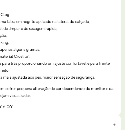
 Clog:
uma faixa em negrito aplicado na lateral do calçado;
cil de limpar e de secagem rápida;
ação;
king;
a apenas alguns gramas;
terial Croslite™;
ira para trás proporcionando um ajuste confortável e para frente
nelo;
a mais ajustada aos pés, maior sensação de segurança.
em sofrer pequena alteração de cor dependendo do monitor e da
ejam visualizadas.
1016-001