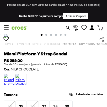
Parcele em até 10X sem Juros no cartão ou até 4X no Pix (5% de desconto)
Ganhe 5%OFF na primeira compra
Aplicar Cupom
FEMININO
STYLE
VER TODOS
MIAMI PLATFORM Y STRAP SANDA
Miami Platform Y Strap Sandal
R$
299
,
00
Em até 10x sem juros (parcela mínima de R$50,00)
Cor:
MILK CHOCOLATE
Tabela de medidas
Tamanho:
34
35
36
37
38
39