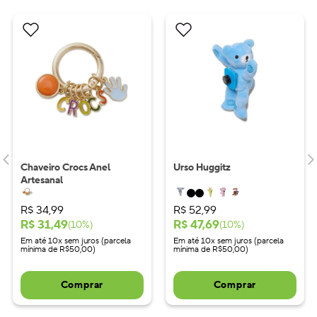
Chaveiro Crocs Anel
Urso Huggitz
Artesanal
R$
34
,
99
R$
52
,
99
R$
31
,
49
R$
47
,
69
(
10
%)
(
10
%)
Em até 10x sem juros (parcela
Em até 10x sem juros (parcela
mínima de R$50,00)
mínima de R$50,00)
Comprar
Comprar