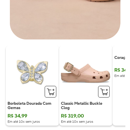
Coração
R$
34
,
Em até 10
Borboleta Dourada Com
Classic Metallic Buckle
Gemas
Clog
R$
34
,
99
R$
319
,
00
Em até 10x sem juros
Em até 10x sem juros