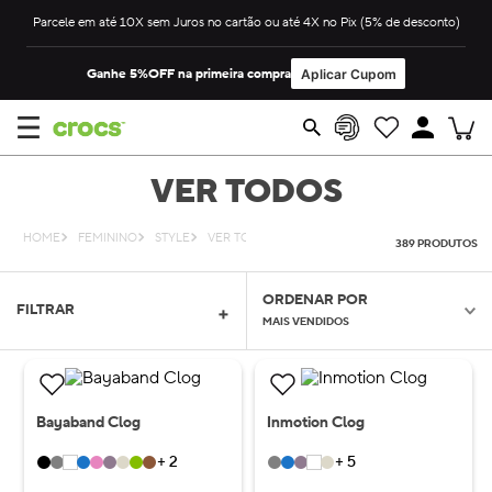
Parcele em até 10X sem Juros no cartão ou até 4X no Pix (5% de desconto)
Ganhe 5%OFF na primeira compra
Aplicar Cupom
VER TODOS
FEMININO
STYLE
VER TODOS
389
PRODUTOS
ORDENAR POR
FILTRAR
MAIS VENDIDOS
Bayaband Clog
Inmotion Clog
+
2
+
5