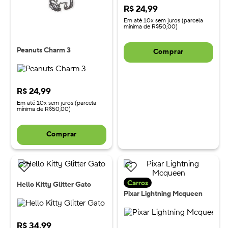
R$
24
,
99
Em até 10x sem juros (parcela
mínima de R$50,00)
Peanuts Charm 3
Comprar
R$
24
,
99
Em até 10x sem juros (parcela
mínima de R$50,00)
Comprar
Carros
Hello Kitty Glitter Gato
Pixar Lightning Mcqueen
R$
34
,
99