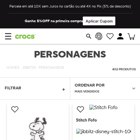
Parcele em até 10X sem Juros no cartão ou até 4X no Pix (5% de desconto)
Ganhe 5%OFF na primeira compra
Aplicar Cupom
PERSONAGENS
JIBBITZ
PERSONAGENS
402
PRODUTOS
ORDENAR POR
FILTRAR
MAIS VENDIDOS
Stitch Fofo