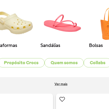
10
º
hello kitty
taformas
Sandálias
Bolsas
Propósito Crocs
Quem somos
Collabs
Ver mais