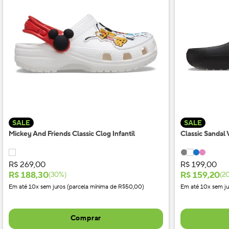
SALE
SALE
Mickey And Friends Classic Clog Infantil
Classic Sandal
R$
269
,
00
R$
199
,
00
R$
188
,
30
R$
159
,
20
(
30
%)
(
2
Em até 10x sem juros (parcela mínima de R$50,00)
Em até 10x sem ju
Comprar